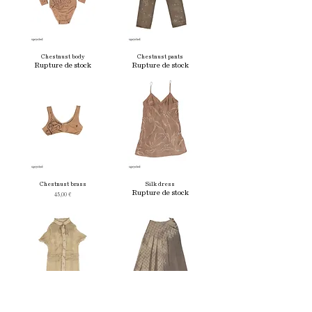
Chestnust body
Chestnust pants
Rupture de stock
Rupture de stock
Chestnust brass
Silk dress
Rupture de stock
Prix
45,00 €