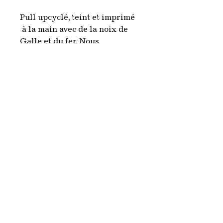
Pull upcyclé, teint et imprimé
à la main avec de la noix de
Galle et du fer. Nous
choisissons des vêtements de
seconde main blanc ou beige
que nous teignons avec des
teintures naturelles
provenants de plantes ou de
minéraux. Ce procédé
artisanal fait de chaque
vêtement une pièce unique
tout en étant respectueux de
l'environnement.
Chaque pièce est produite à
Paris.